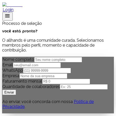
Login
menu
Processo de seleção
você está pronto?
O allhands é uma comunidade curada. Selecionamos
membros pelo perfil, momento e capacidade de
contribuição.
Nome completo
Email
WhatsApp
Empresa
Faturamento mensal
Quantidade de colaboradores
Enviar
Ao enviar, você concorda com nossa
Política de
Privacidade
.